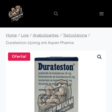
Pular
para
o
Conteúdo
Home
/
Loja
/
Anabolizantes
/
Testosterona
/
Durateston 250mg 1ml Aspen Pharma
Oferta!