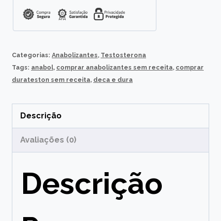
R$ 55,50.
R$ 50,00.
Categorias:
Anabolizantes
,
Testosterona
Tags:
anabol
,
comprar anabolizantes sem receita
,
comprar
durateston sem receita
,
deca e dura
Descrição
Avaliações (0)
Descrição