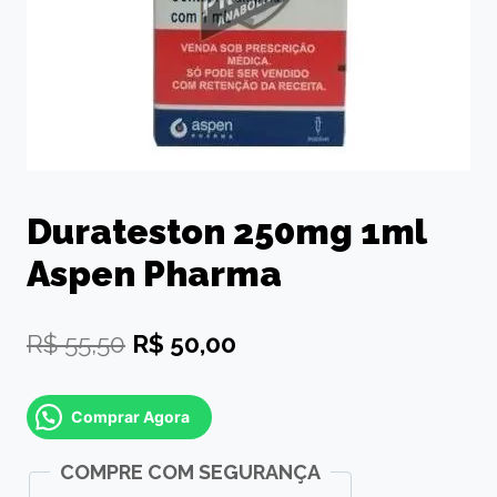
Durateston 250mg 1ml
Aspen Pharma
O
O
R$
55,50
R$
50,00
preço
preço
Comprar Agora
original
atual
COMPRE COM SEGURANÇA
era:
é: