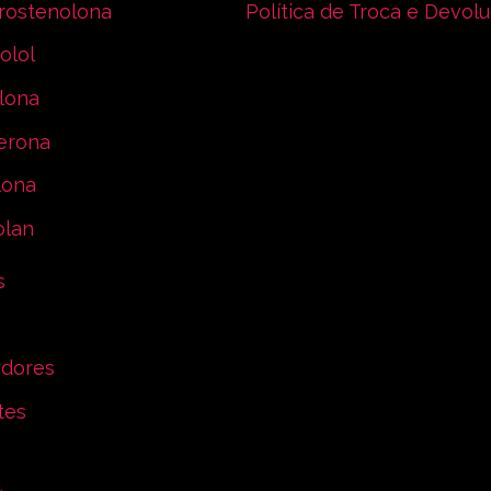
rostenolona
Política de Troca e Devol
olol
lona
erona
lona
olan
s
dores
tes