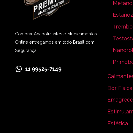
Metand
Estanoz
Trembo
Comprar Anabolizantes e Medicamentos
Testost
Online entregamos em todo Brasil com
Nandro
Segurança
Primob
11 99525-7149
Calmante
Dor Física
Emagrece
Estimulan
Estética