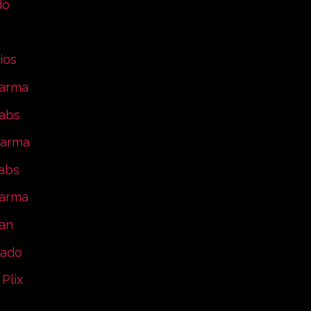
do
ios
harma
labs
harma
abs
harma
an
lado
Plix