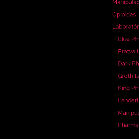
Manipula
Opioides
Laboratór
Blue P
Bratva 
Dark P
Groth L
King P
Landerl
Manipu
Pharma 