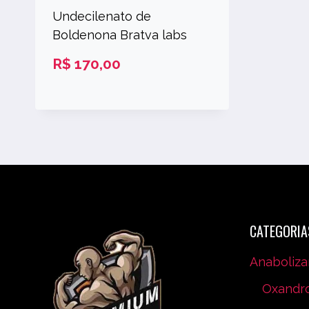
Undecilenato de
Boldenona Bratva labs
R$
170,00
CATEGORIA
Anaboliza
Oxandr