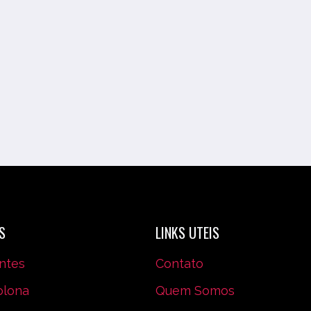
S
LINKS UTEIS
ntes
Contato
olona
Quem Somos