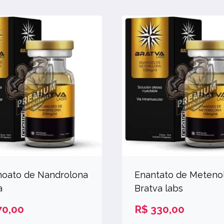
oato de Nandrolona
Enantato de Meteno
a
Bratva labs
0,00
R$
330,00