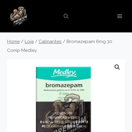
Pular
para
o
Conteúdo
Home
/
Loja
/
Calmantes
/
Bromazepam 6mg 30
Comp Medley