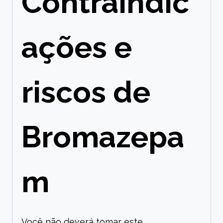
Contraindic
ações e
riscos de
Bromazepa
m
Você não deverá tomar este