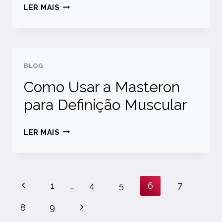
COMO
LER MAIS
EMAGRECER
RAPIDAMENTE
COM
ANABOLIZANTES
BLOG
Como Usar a Masteron
para Definição Muscular
COMO
LER MAIS
USAR
A
MASTERON
Navegação
Página
1
PARA
…
4
5
6
7
DEFINIÇÃO
Anterior
Página
8
9
MUSCULAR