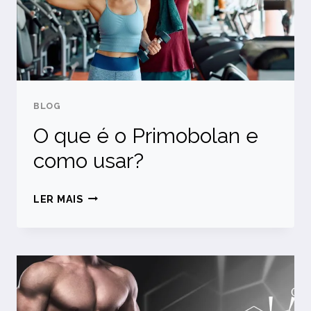
USAR
BLOG
O que é o Primobolan e
como usar?
O
LER MAIS
QUE
É
O
PRIMOBOLAN
E