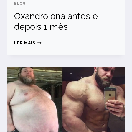
BLOG
Oxandrolona antes e
depois 1 mês
OXANDROLONA
LER MAIS
ANTES
E
DEPOIS
1
MÊS