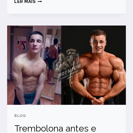
LER MAIS
OXANDROLONA
E
ME
ARREPENDI:
MINHA
EXPERIÊNCIA
E
REFLEXÕES
BLOG
Trembolona antes e