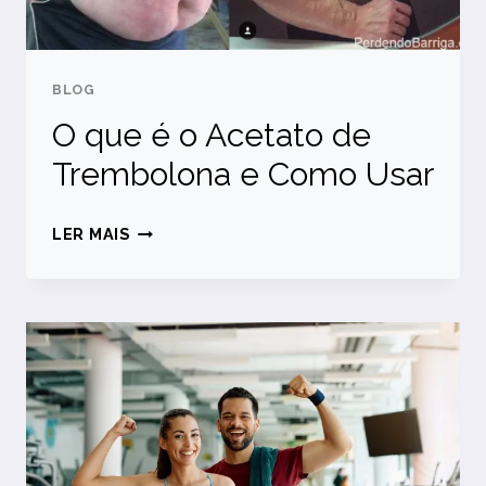
BLOG
O que é o Acetato de
Trembolona e Como Usar
O
LER MAIS
QUE
É
O
ACETATO
DE
TREMBOLONA
E
COMO